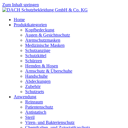
Zum Inhalt springen
Home
Produktkategorien
Kopfbedeckung
Augen & Gesichtsschutz
Atemschutzmasken
Medizinische Masken
Schutzanzüge
Schutzkittel
Schürzen
Hemden & Hosen
Armschutz & Überschuhe
Handschuhe
Abdeckungen
Zubehör
Schutzsets
Anwendung
Reinraum
Patientenschutz
Antistatisch
Steril
Viren- und Bakterienschutz
Chemikalien- und Zytostatikaschutz