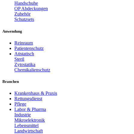
Handschuhe
OP Abdeckungen
Zubehör
Schutzsets
Anwendung
Reinraum
Patientenschutz
Atistatisch
Steril
Zytostatika
Chemikalienschutz
Branchen
Krankenhaus & Praxis
Rettungsdienst
Pflege
Labor & Pharma
Industrie
Mikroelektronik
Lebensmittel
Landwirtschaft