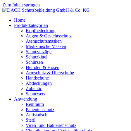
Zum Inhalt springen
Home
Produktkategorien
Kopfbedeckung
Augen & Gesichtsschutz
Atemschutzmasken
Medizinische Masken
Schutzanzüge
Schutzkittel
Schürzen
Hemden & Hosen
Armschutz & Überschuhe
Handschuhe
Abdeckungen
Zubehör
Schutzsets
Anwendung
Reinraum
Patientenschutz
Antistatisch
Steril
Viren- und Bakterienschutz
Chemikalien- und Zytostatikaschutz