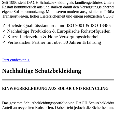
Seit 1996 steht DACH Schutzbekleidung als familiengeführtes Untern
Rastatt kontinuierlich aus und stärken damit den Versorgungssicherh
eigene Solarstromnutzung. Mit unserem modern ausgestattetem Prüflab
Transportwegen, hoher Liefersicherheit und einem reduzierten CO₂-
✓ Höchste Qualitätsstandards und ISO 9001 & ISO 13485
✓ Nachhaltige Produktion & Europäische Rohstoffquellen
✓ Kurze Lieferzeiten & Hohe Versorgungssicherheit
✓ Verlässlicher Partner mit über 30 Jahren Erfahrung
Jetzt entdecken >
Nachhaltige Schutzbekleidung
EINWEGBEKLEIDUNG AUS SOLAR UND RECYCLING
Das gesamte Schutzbekleidungsportfolio von DACH Schutzbekleidung w
Anteil an recycelten Rohstoffen. Dabei steht jedoch die Sicherheit un