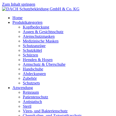
Zum Inhalt springen
Home
Produktkategorien
Kopfbedeckung
Augen & Gesichtsschutz
Atemschutzmasken
Medizinische Masken
Schutzanzüge
Schutzkittel
Schürzen
Hemden & Hosen
Armschutz & Überschuhe
Handschuhe
Abdeckungen
Zubehör
Schutzsets
Anwendung
Reinraum
Patientenschutz
Antistatisch
Steril
Viren- und Bakterienschutz
Chemikalien- und Zytostatikaschutz