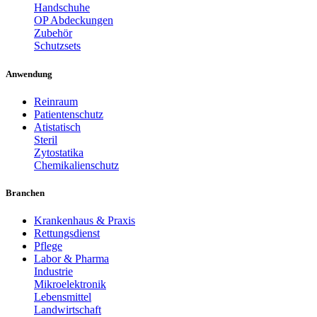
Handschuhe
OP Abdeckungen
Zubehör
Schutzsets
Anwendung
Reinraum
Patientenschutz
Atistatisch
Steril
Zytostatika
Chemikalienschutz
Branchen
Krankenhaus & Praxis
Rettungsdienst
Pflege
Labor & Pharma
Industrie
Mikroelektronik
Lebensmittel
Landwirtschaft