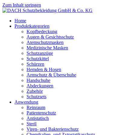
Zum Inhalt springen
Home
Produktkategorien
Kopfbedeckung
Augen & Gesichtsschutz
Atemschutzmasken
Medizinische Masken
Schutzanzüge
Schutzkittel
Schürzen
Hemden & Hosen
Armschutz & Überschuhe
Handschuhe
Abdeckungen
Zubehör
Schutzsets
Anwendung
Reinraum
Patientenschutz
Antistatisch
Steril
Viren- und Bakterienschutz
Chemikalien- und Zytostatikaschutz