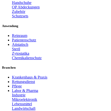
Handschuhe
OP Abdeckungen
Zubehör
Schutzsets
Anwendung
Reinraum
Patientenschutz
Atistatisch
Steril
Zytostatika
Chemikalienschutz
Branchen
Krankenhaus & Praxis
Rettungsdienst
Pflege
Labor & Pharma
Industrie
Mikroelektronik
Lebensmittel
Landwirtschaft