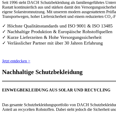
Seit 1996 steht DACH Schutzbekleidung als familiengeführtes Untern
Rastatt kontinuierlich aus und stärken damit den Versorgungssicherh
eigene Solarstromnutzung. Mit unserem modern ausgestattetem Prüflab
Transportwegen, hoher Liefersicherheit und einem reduzierten CO₂-
✓ Höchste Qualitätsstandards und ISO 9001 & ISO 13485
✓ Nachhaltige Produktion & Europäische Rohstoffquellen
✓ Kurze Lieferzeiten & Hohe Versorgungssicherheit
✓ Verlässlicher Partner mit über 30 Jahren Erfahrung
Jetzt entdecken >
Nachhaltige Schutzbekleidung
EINWEGBEKLEIDUNG AUS SOLAR UND RECYCLING
Das gesamte Schutzbekleidungsportfolio von DACH Schutzbekleidung w
Anteil an recycelten Rohstoffen. Dabei steht jedoch die Sicherheit un