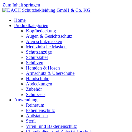
Zum Inhalt springen
Home
Produktkategorien
Kopfbedeckung
Augen & Gesichtsschutz
Atemschutzmasken
Medizinische Masken
Schutzanzüge
Schutzkittel
Schürzen
Hemden & Hosen
Armschutz & Überschuhe
Handschuhe
Abdeckungen
Zubehör
Schutzsets
Anwendung
Reinraum
Patientenschutz
Antistatisch
Steril
Viren- und Bakterienschutz
Chemikalien- und Zytostatikaschutz