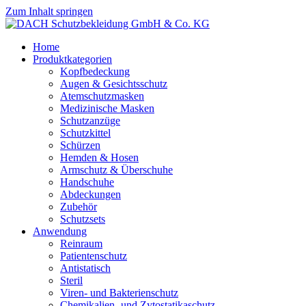
Zum Inhalt springen
Home
Produktkategorien
Kopfbedeckung
Augen & Gesichtsschutz
Atemschutzmasken
Medizinische Masken
Schutzanzüge
Schutzkittel
Schürzen
Hemden & Hosen
Armschutz & Überschuhe
Handschuhe
Abdeckungen
Zubehör
Schutzsets
Anwendung
Reinraum
Patientenschutz
Antistatisch
Steril
Viren- und Bakterienschutz
Chemikalien- und Zytostatikaschutz