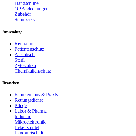
Handschuhe
OP Abdeckungen
Zubehör
Schutzsets
Anwendung
Reinraum
Patientenschutz
Atistatisch
Steril
Zytostatika
Chemikalienschutz
Branchen
Krankenhaus & Praxis
Rettungsdienst
Pflege
Labor & Pharma
Industrie
Mikroelektronik
Lebensmittel
Landwirtschaft