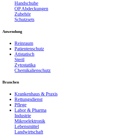
Handschuhe
OP Abdeckungen
Zubehör
Schutzsets
Anwendung
Reinraum
Patientenschutz
Atistatisch
Steril
Zytostatika
Chemikalienschutz
Branchen
Krankenhaus & Praxis
Rettungsdienst
Pflege
Labor & Pharma
Industrie
Mikroelektronik
Lebensmittel
Landwirtschaft