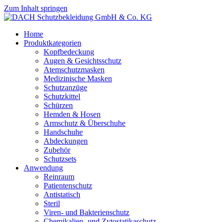
Zum Inhalt springen
Home
Produktkategorien
Kopfbedeckung
Augen & Gesichtsschutz
Atemschutzmasken
Medizinische Masken
Schutzanzüge
Schutzkittel
Schürzen
Hemden & Hosen
Armschutz & Überschuhe
Handschuhe
Abdeckungen
Zubehör
Schutzsets
Anwendung
Reinraum
Patientenschutz
Antistatisch
Steril
Viren- und Bakterienschutz
Chemikalien- und Zytostatikaschutz