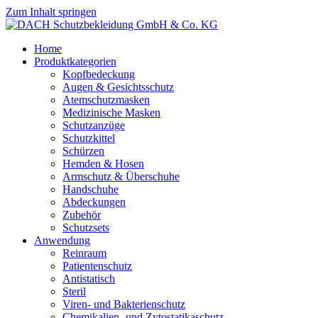
Zum Inhalt springen
Home
Produktkategorien
Kopfbedeckung
Augen & Gesichtsschutz
Atemschutzmasken
Medizinische Masken
Schutzanzüge
Schutzkittel
Schürzen
Hemden & Hosen
Armschutz & Überschuhe
Handschuhe
Abdeckungen
Zubehör
Schutzsets
Anwendung
Reinraum
Patientenschutz
Antistatisch
Steril
Viren- und Bakterienschutz
Chemikalien- und Zytostatikaschutz