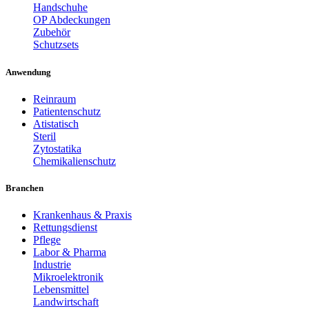
Handschuhe
OP Abdeckungen
Zubehör
Schutzsets
Anwendung
Reinraum
Patientenschutz
Atistatisch
Steril
Zytostatika
Chemikalienschutz
Branchen
Krankenhaus & Praxis
Rettungsdienst
Pflege
Labor & Pharma
Industrie
Mikroelektronik
Lebensmittel
Landwirtschaft