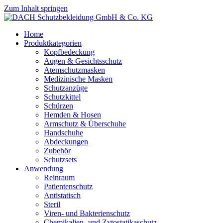
Zum Inhalt springen
Home
Produktkategorien
Kopfbedeckung
Augen & Gesichtsschutz
Atemschutzmasken
Medizinische Masken
Schutzanzüge
Schutzkittel
Schürzen
Hemden & Hosen
Armschutz & Überschuhe
Handschuhe
Abdeckungen
Zubehör
Schutzsets
Anwendung
Reinraum
Patientenschutz
Antistatisch
Steril
Viren- und Bakterienschutz
Chemikalien- und Zytostatikaschutz