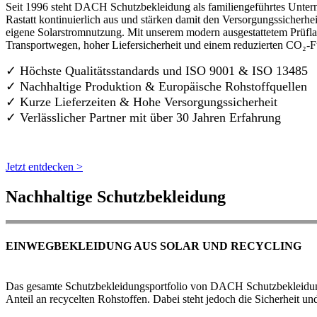
Seit 1996 steht DACH Schutzbekleidung als familiengeführtes Untern
Rastatt kontinuierlich aus und stärken damit den Versorgungssicherh
eigene Solarstromnutzung. Mit unserem modern ausgestattetem Prüflab
Transportwegen, hoher Liefersicherheit und einem reduzierten CO₂-
✓ Höchste Qualitätsstandards und ISO 9001 & ISO 13485
✓ Nachhaltige Produktion & Europäische Rohstoffquellen
✓ Kurze Lieferzeiten & Hohe Versorgungssicherheit
✓ Verlässlicher Partner mit über 30 Jahren Erfahrung
Jetzt entdecken >
Nachhaltige Schutzbekleidung
EINWEGBEKLEIDUNG AUS SOLAR UND RECYCLING
Das gesamte Schutzbekleidungsportfolio von DACH Schutzbekleidung w
Anteil an recycelten Rohstoffen. Dabei steht jedoch die Sicherheit un