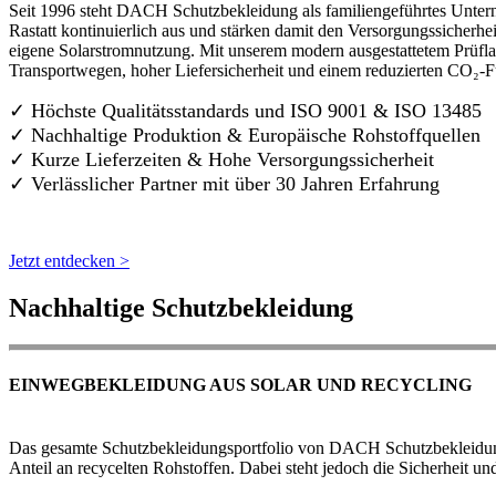
Seit 1996 steht DACH Schutzbekleidung als familiengeführtes Untern
Rastatt kontinuierlich aus und stärken damit den Versorgungssicherh
eigene Solarstromnutzung. Mit unserem modern ausgestattetem Prüflab
Transportwegen, hoher Liefersicherheit und einem reduzierten CO₂-
✓ Höchste Qualitätsstandards und ISO 9001 & ISO 13485
✓ Nachhaltige Produktion & Europäische Rohstoffquellen
✓ Kurze Lieferzeiten & Hohe Versorgungssicherheit
✓ Verlässlicher Partner mit über 30 Jahren Erfahrung
Jetzt entdecken >
Nachhaltige Schutzbekleidung
EINWEGBEKLEIDUNG AUS SOLAR UND RECYCLING
Das gesamte Schutzbekleidungsportfolio von DACH Schutzbekleidung w
Anteil an recycelten Rohstoffen. Dabei steht jedoch die Sicherheit un