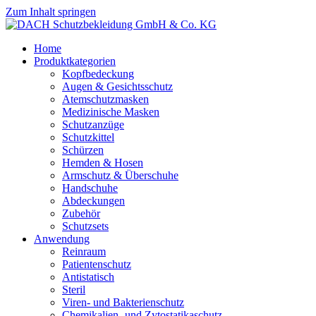
Zum Inhalt springen
Home
Produktkategorien
Kopfbedeckung
Augen & Gesichtsschutz
Atemschutzmasken
Medizinische Masken
Schutzanzüge
Schutzkittel
Schürzen
Hemden & Hosen
Armschutz & Überschuhe
Handschuhe
Abdeckungen
Zubehör
Schutzsets
Anwendung
Reinraum
Patientenschutz
Antistatisch
Steril
Viren- und Bakterienschutz
Chemikalien- und Zytostatikaschutz