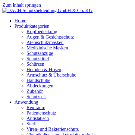
Zum Inhalt springen
Home
Produktkategorien
Kopfbedeckung
Augen & Gesichtsschutz
Atemschutzmasken
Medizinische Masken
Schutzanzüge
Schutzkittel
Schürzen
Hemden & Hosen
Armschutz & Überschuhe
Handschuhe
Abdeckungen
Zubehör
Schutzsets
Anwendung
Reinraum
Patientenschutz
Antistatisch
Steril
Viren- und Bakterienschutz
Chemikalien- und Zytostatikaschutz