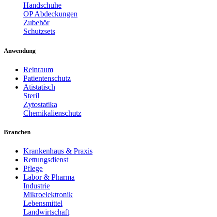
Handschuhe
OP Abdeckungen
Zubehör
Schutzsets
Anwendung
Reinraum
Patientenschutz
Atistatisch
Steril
Zytostatika
Chemikalienschutz
Branchen
Krankenhaus & Praxis
Rettungsdienst
Pflege
Labor & Pharma
Industrie
Mikroelektronik
Lebensmittel
Landwirtschaft