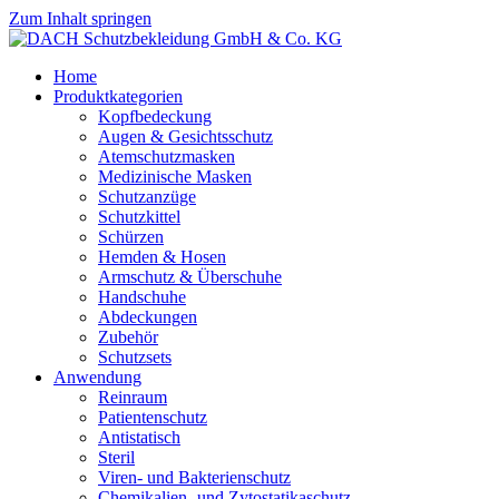
Zum Inhalt springen
Home
Produktkategorien
Kopfbedeckung
Augen & Gesichtsschutz
Atemschutzmasken
Medizinische Masken
Schutzanzüge
Schutzkittel
Schürzen
Hemden & Hosen
Armschutz & Überschuhe
Handschuhe
Abdeckungen
Zubehör
Schutzsets
Anwendung
Reinraum
Patientenschutz
Antistatisch
Steril
Viren- und Bakterienschutz
Chemikalien- und Zytostatikaschutz