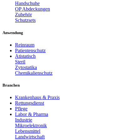
Handschuhe
OP Abdeckungen
Zubehör
Schutzsets
Anwendung
Reinraum
Patientenschutz
Atistatisch
Steril
Zytostatika
Chemikalienschutz
Branchen
Krankenhaus & Praxis
Rettungsdienst
Pflege
Labor & Pharma
Industrie
Mikroelektronik
Lebensmittel
Landwirtschaft