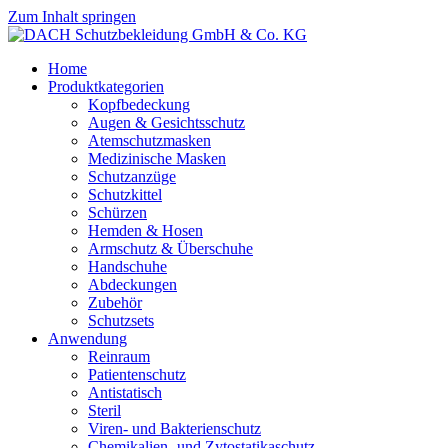
Zum Inhalt springen
Home
Produktkategorien
Kopfbedeckung
Augen & Gesichtsschutz
Atemschutzmasken
Medizinische Masken
Schutzanzüge
Schutzkittel
Schürzen
Hemden & Hosen
Armschutz & Überschuhe
Handschuhe
Abdeckungen
Zubehör
Schutzsets
Anwendung
Reinraum
Patientenschutz
Antistatisch
Steril
Viren- und Bakterienschutz
Chemikalien- und Zytostatikaschutz