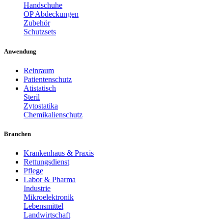
Handschuhe
OP Abdeckungen
Zubehör
Schutzsets
Anwendung
Reinraum
Patientenschutz
Atistatisch
Steril
Zytostatika
Chemikalienschutz
Branchen
Krankenhaus & Praxis
Rettungsdienst
Pflege
Labor & Pharma
Industrie
Mikroelektronik
Lebensmittel
Landwirtschaft