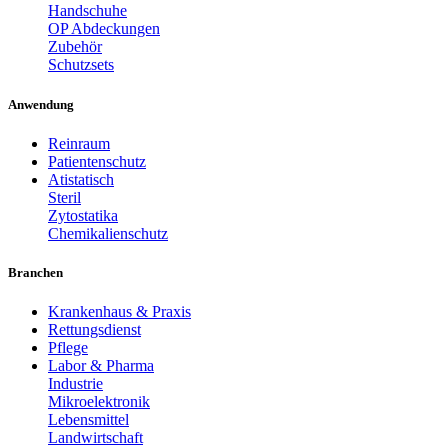
Handschuhe
OP Abdeckungen
Zubehör
Schutzsets
Anwendung
Reinraum
Patientenschutz
Atistatisch
Steril
Zytostatika
Chemikalienschutz
Branchen
Krankenhaus & Praxis
Rettungsdienst
Pflege
Labor & Pharma
Industrie
Mikroelektronik
Lebensmittel
Landwirtschaft