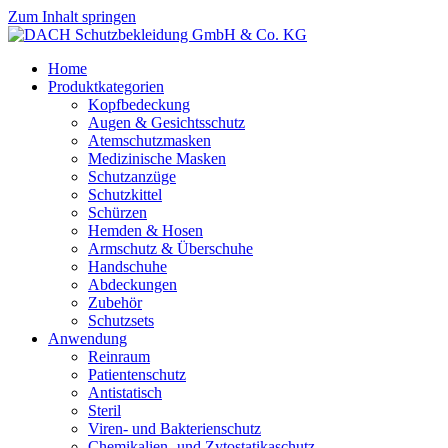
Zum Inhalt springen
Home
Produktkategorien
Kopfbedeckung
Augen & Gesichtsschutz
Atemschutzmasken
Medizinische Masken
Schutzanzüge
Schutzkittel
Schürzen
Hemden & Hosen
Armschutz & Überschuhe
Handschuhe
Abdeckungen
Zubehör
Schutzsets
Anwendung
Reinraum
Patientenschutz
Antistatisch
Steril
Viren- und Bakterienschutz
Chemikalien- und Zytostatikaschutz