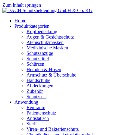
Zum Inhalt springen
Home
Produktkategorien
Kopfbedeckung
Augen & Gesichtsschutz
Atemschutzmasken
Medizinische Masken
Schutzanzüge
Schutzkittel
Schürzen
Hemden & Hosen
Armschutz & Überschuhe
Handschuhe
Abdeckungen
Zubehör
Schutzsets
Anwendung
Reinraum
Patientenschutz
Antistatisch
Steril
Viren- und Bakterienschutz
Chemikalien- und Zytostatikaschutz