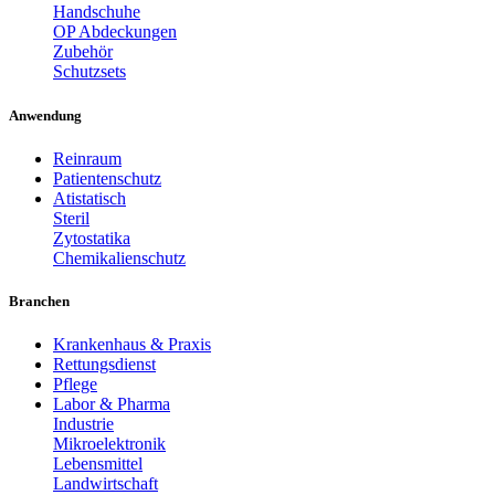
Handschuhe
OP Abdeckungen
Zubehör
Schutzsets
Anwendung
Reinraum
Patientenschutz
Atistatisch
Steril
Zytostatika
Chemikalienschutz
Branchen
Krankenhaus & Praxis
Rettungsdienst
Pflege
Labor & Pharma
Industrie
Mikroelektronik
Lebensmittel
Landwirtschaft