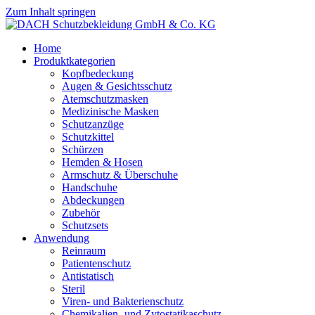
Zum Inhalt springen
Home
Produktkategorien
Kopfbedeckung
Augen & Gesichtsschutz
Atemschutzmasken
Medizinische Masken
Schutzanzüge
Schutzkittel
Schürzen
Hemden & Hosen
Armschutz & Überschuhe
Handschuhe
Abdeckungen
Zubehör
Schutzsets
Anwendung
Reinraum
Patientenschutz
Antistatisch
Steril
Viren- und Bakterienschutz
Chemikalien- und Zytostatikaschutz