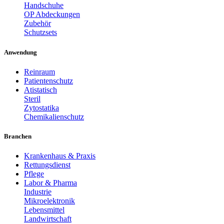
Handschuhe
OP Abdeckungen
Zubehör
Schutzsets
Anwendung
Reinraum
Patientenschutz
Atistatisch
Steril
Zytostatika
Chemikalienschutz
Branchen
Krankenhaus & Praxis
Rettungsdienst
Pflege
Labor & Pharma
Industrie
Mikroelektronik
Lebensmittel
Landwirtschaft