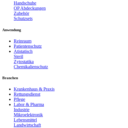
Handschuhe
OP Abdeckungen
Zubehör
Schutzsets
Anwendung
Reinraum
Patientenschutz
Atistatisch
Steril
Zytostatika
Chemikalienschutz
Branchen
Krankenhaus & Praxis
Rettungsdienst
Pflege
Labor & Pharma
Industrie
Mikroelektronik
Lebensmittel
Landwirtschaft