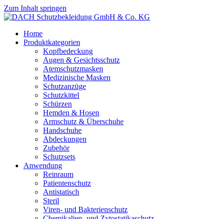
Zum Inhalt springen
Home
Produktkategorien
Kopfbedeckung
Augen & Gesichtsschutz
Atemschutzmasken
Medizinische Masken
Schutzanzüge
Schutzkittel
Schürzen
Hemden & Hosen
Armschutz & Überschuhe
Handschuhe
Abdeckungen
Zubehör
Schutzsets
Anwendung
Reinraum
Patientenschutz
Antistatisch
Steril
Viren- und Bakterienschutz
Chemikalien- und Zytostatikaschutz