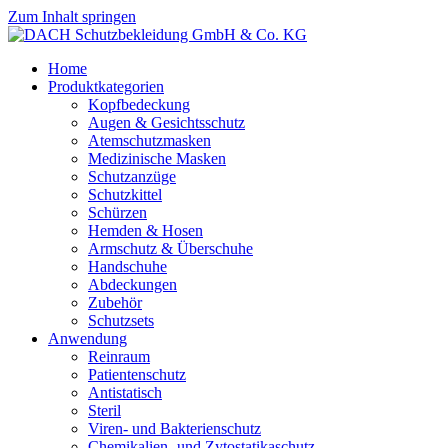
Zum Inhalt springen
Home
Produktkategorien
Kopfbedeckung
Augen & Gesichtsschutz
Atemschutzmasken
Medizinische Masken
Schutzanzüge
Schutzkittel
Schürzen
Hemden & Hosen
Armschutz & Überschuhe
Handschuhe
Abdeckungen
Zubehör
Schutzsets
Anwendung
Reinraum
Patientenschutz
Antistatisch
Steril
Viren- und Bakterienschutz
Chemikalien- und Zytostatikaschutz