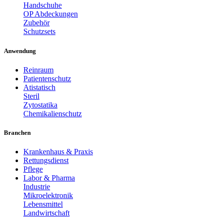
Handschuhe
OP Abdeckungen
Zubehör
Schutzsets
Anwendung
Reinraum
Patientenschutz
Atistatisch
Steril
Zytostatika
Chemikalienschutz
Branchen
Krankenhaus & Praxis
Rettungsdienst
Pflege
Labor & Pharma
Industrie
Mikroelektronik
Lebensmittel
Landwirtschaft