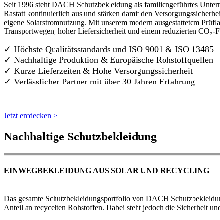
Seit 1996 steht DACH Schutzbekleidung als familiengeführtes Untern
Rastatt kontinuierlich aus und stärken damit den Versorgungssicherh
eigene Solarstromnutzung. Mit unserem modern ausgestattetem Prüflab
Transportwegen, hoher Liefersicherheit und einem reduzierten CO₂-
✓ Höchste Qualitätsstandards und ISO 9001 & ISO 13485
✓ Nachhaltige Produktion & Europäische Rohstoffquellen
✓ Kurze Lieferzeiten & Hohe Versorgungssicherheit
✓ Verlässlicher Partner mit über 30 Jahren Erfahrung
Jetzt entdecken >
Nachhaltige Schutzbekleidung
EINWEGBEKLEIDUNG AUS SOLAR UND RECYCLING
Das gesamte Schutzbekleidungsportfolio von DACH Schutzbekleidung w
Anteil an recycelten Rohstoffen. Dabei steht jedoch die Sicherheit un