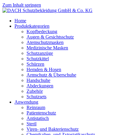
Zum Inhalt springen
Home
Produktkategorien
Kopfbedeckung
Augen & Gesichtsschutz
Atemschutzmasken
Medizinische Masken
Schutzanzüge
Schutzkittel
Schürzen
Hemden & Hosen
Armschutz & Überschuhe
Handschuhe
Abdeckungen
Zubehör
Schutzsets
Anwendung
Reinraum
Patientenschutz
Antistatisch
Steril
Viren- und Bakterienschutz
Chemikalien- und Zytostatikaschutz