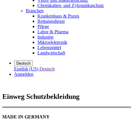
Viren- und Bakterienschutz
Chemikalien- und Zytostatikaschutz
Branchen
Krankenhaus & Praxis
Rettungsdienst
Pflege
Labor & Pharma
Industrie
Mikroelektronik
Lebensmittel
Landwirtschaft
Deutsch
English (US)
Deutsch
Anmelden
Einweg Schutzbekleidung
MADE IN GERMANY