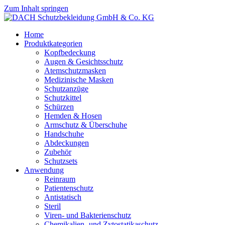
Zum Inhalt springen
Home
Produktkategorien
Kopfbedeckung
Augen & Gesichtsschutz
Atemschutzmasken
Medizinische Masken
Schutzanzüge
Schutzkittel
Schürzen
Hemden & Hosen
Armschutz & Überschuhe
Handschuhe
Abdeckungen
Zubehör
Schutzsets
Anwendung
Reinraum
Patientenschutz
Antistatisch
Steril
Viren- und Bakterienschutz
Chemikalien- und Zytostatikaschutz