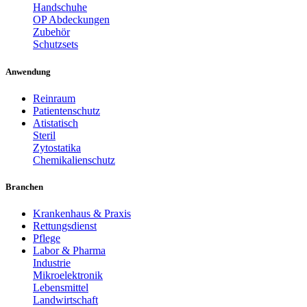
Handschuhe
OP Abdeckungen
Zubehör
Schutzsets
Anwendung
Reinraum
Patientenschutz
Atistatisch
Steril
Zytostatika
Chemikalienschutz
Branchen
Krankenhaus & Praxis
Rettungsdienst
Pflege
Labor & Pharma
Industrie
Mikroelektronik
Lebensmittel
Landwirtschaft