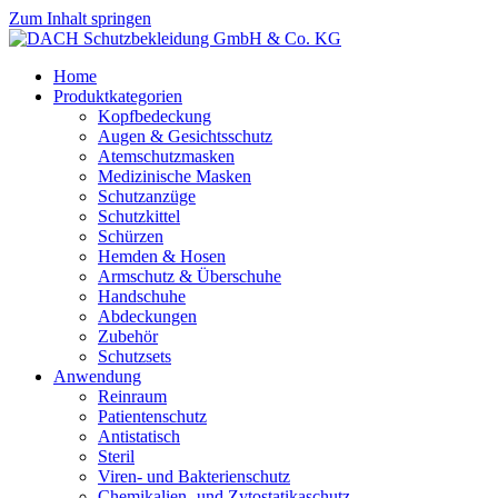
Zum Inhalt springen
Home
Produktkategorien
Kopfbedeckung
Augen & Gesichtsschutz
Atemschutzmasken
Medizinische Masken
Schutzanzüge
Schutzkittel
Schürzen
Hemden & Hosen
Armschutz & Überschuhe
Handschuhe
Abdeckungen
Zubehör
Schutzsets
Anwendung
Reinraum
Patientenschutz
Antistatisch
Steril
Viren- und Bakterienschutz
Chemikalien- und Zytostatikaschutz