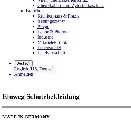
Viren- und Bakterienschutz
Chemikalien- und Zytostatikaschutz
Branchen
Krankenhaus & Praxis
Rettungsdienst
Pflege
Labor & Pharma
Industrie
Mikroelektronik
Lebensmittel
Landwirtschaft
Deutsch
English (US)
Deutsch
Anmelden
Einweg Schutzbekleidung
MADE IN GERMANY