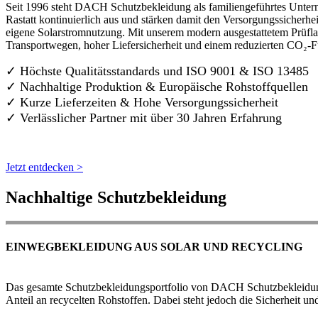
Seit 1996 steht DACH Schutzbekleidung als familiengeführtes Untern
Rastatt kontinuierlich aus und stärken damit den Versorgungssicherh
eigene Solarstromnutzung. Mit unserem modern ausgestattetem Prüflab
Transportwegen, hoher Liefersicherheit und einem reduzierten CO₂-
✓ Höchste Qualitätsstandards und ISO 9001 & ISO 13485
✓ Nachhaltige Produktion & Europäische Rohstoffquellen
✓ Kurze Lieferzeiten & Hohe Versorgungssicherheit
✓ Verlässlicher Partner mit über 30 Jahren Erfahrung
Jetzt entdecken >
Nachhaltige Schutzbekleidung
EINWEGBEKLEIDUNG AUS SOLAR UND RECYCLING
Das gesamte Schutzbekleidungsportfolio von DACH Schutzbekleidung w
Anteil an recycelten Rohstoffen. Dabei steht jedoch die Sicherheit un