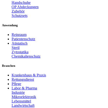
Handschuhe
OP Abdeckungen
Zubehör
Schutzsets
Anwendung
Reinraum
Patientenschutz
Atistatisch
Steril
Zytostatika
Chemikalienschutz
Branchen
Krankenhaus & Praxis
Rettungsdienst
Pflege
Labor & Pharma
Industrie
Mikroelektronik
Lebensmittel
Landwirtschaft