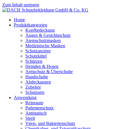
Zum Inhalt springen
Home
Produktkategorien
Kopfbedeckung
Augen & Gesichtsschutz
Atemschutzmasken
Medizinische Masken
Schutzanzüge
Schutzkittel
Schürzen
Hemden & Hosen
Armschutz & Überschuhe
Handschuhe
Abdeckungen
Zubehör
Schutzsets
Anwendung
Reinraum
Patientenschutz
Antistatisch
Steril
Viren- und Bakterienschutz
Chemikalien- und Zytostatikaschutz