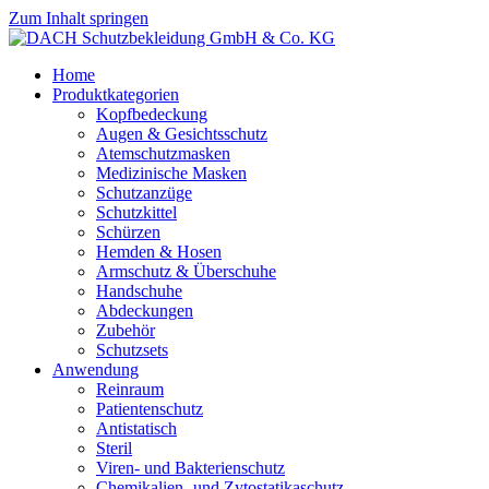
Zum Inhalt springen
Home
Produktkategorien
Kopfbedeckung
Augen & Gesichtsschutz
Atemschutzmasken
Medizinische Masken
Schutzanzüge
Schutzkittel
Schürzen
Hemden & Hosen
Armschutz & Überschuhe
Handschuhe
Abdeckungen
Zubehör
Schutzsets
Anwendung
Reinraum
Patientenschutz
Antistatisch
Steril
Viren- und Bakterienschutz
Chemikalien- und Zytostatikaschutz