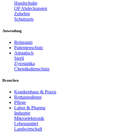
Handschuhe
OP Abdeckungen
Zubehör
Schutzsets
Anwendung
Reinraum
Patientenschutz
Atistatisch
Steril
Zytostatika
Chemikalienschutz
Branchen
Krankenhaus & Praxis
Rettungsdienst
Pflege
Labor & Pharma
Industrie
Mikroelektronik
Lebensmittel
Landwirtschaft