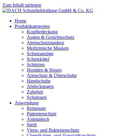
Zum Inhalt springen
Home
Produktkategorien
Kopfbedeckung
Augen & Gesichtsschutz
Atemschutzmasken
Medizinische Masken
Schutzanzüge
Schutzkittel
Schürzen
Hemden & Hosen
Armschutz & Überschuhe
Handschuhe
Abdeckungen
Zubehör
Schutzsets
Anwendung
Reinraum
Patientenschutz
Antistatisch
Steril
Viren- und Bakterienschutz
Chemikalien- und Zytostatikaschutz