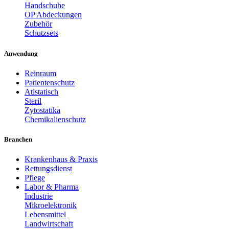
Handschuhe
OP Abdeckungen
Zubehör
Schutzsets
Anwendung
Reinraum
Patientenschutz
Atistatisch
Steril
Zytostatika
Chemikalienschutz
Branchen
Krankenhaus & Praxis
Rettungsdienst
Pflege
Labor & Pharma
Industrie
Mikroelektronik
Lebensmittel
Landwirtschaft