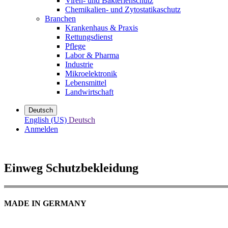
Viren- und Bakterienschutz
Chemikalien- und Zytostatikaschutz
Branchen
Krankenhaus & Praxis
Rettungsdienst
Pflege
Labor & Pharma
Industrie
Mikroelektronik
Lebensmittel
Landwirtschaft
Deutsch
English (US)
Deutsch
Anmelden
Einweg Schutzbekleidung
MADE IN GERMANY