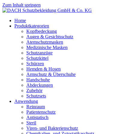
Zum Inhalt springen
Home
Produktkategorien
Kopfbedeckung
Augen & Gesichtsschutz
Atemschutzmasken
Medizinische Masken
Schutzanzüge
Schutzkittel
Schürzen
Hemden & Hosen
Armschutz & Überschuhe
Handschuhe
Abdeckungen
Zubehör
Schutzsets
Anwendung
Reinraum
Patientenschutz
Antistatisch
Steril
Viren- und Bakterienschutz
Chemikalien- und Zytostatikaschutz