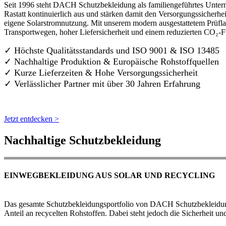
Seit 1996 steht DACH Schutzbekleidung als familiengeführtes Untern
Rastatt kontinuierlich aus und stärken damit den Versorgungssicherh
eigene Solarstromnutzung. Mit unserem modern ausgestattetem Prüflab
Transportwegen, hoher Liefersicherheit und einem reduzierten CO₂-
✓ Höchste Qualitätsstandards und ISO 9001 & ISO 13485
✓ Nachhaltige Produktion & Europäische Rohstoffquellen
✓ Kurze Lieferzeiten & Hohe Versorgungssicherheit
✓ Verlässlicher Partner mit über 30 Jahren Erfahrung
Jetzt entdecken >
Nachhaltige Schutzbekleidung
EINWEGBEKLEIDUNG AUS SOLAR UND RECYCLING
Das gesamte Schutzbekleidungsportfolio von DACH Schutzbekleidung w
Anteil an recycelten Rohstoffen. Dabei steht jedoch die Sicherheit un