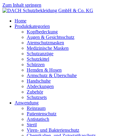
Zum Inhalt springen
Home
Produktkategorien
Kopfbedeckung
Augen & Gesichtsschutz
Atemschutzmasken
Medizinische Masken
Schutzanzüge
Schutzkittel
Schürzen
Hemden & Hosen
Armschutz & Überschuhe
Handschuhe
Abdeckungen
Zubehör
Schutzsets
Anwendung
Reinraum
Patientenschutz
Antistatisch
Steril
Viren- und Bakterienschutz
Chemikalien- und Zytostatikaschutz