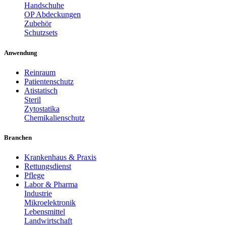
Handschuhe
OP Abdeckungen
Zubehör
Schutzsets
Anwendung
Reinraum
Patientenschutz
Atistatisch
Steril
Zytostatika
Chemikalienschutz
Branchen
Krankenhaus & Praxis
Rettungsdienst
Pflege
Labor & Pharma
Industrie
Mikroelektronik
Lebensmittel
Landwirtschaft