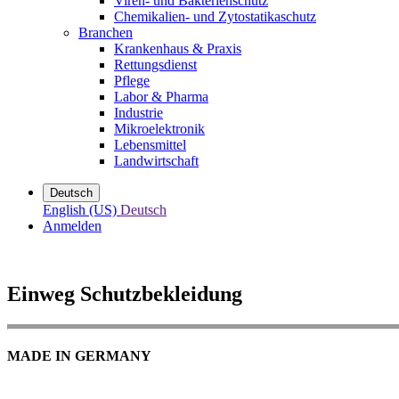
Viren- und Bakterienschutz
Chemikalien- und Zytostatikaschutz
Branchen
Krankenhaus & Praxis
Rettungsdienst
Pflege
Labor & Pharma
Industrie
Mikroelektronik
Lebensmittel
Landwirtschaft
Deutsch
English (US)
Deutsch
Anmelden
Einweg Schutzbekleidung
MADE IN GERMANY