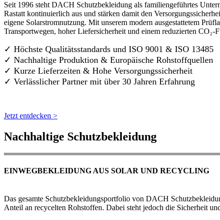
Seit 1996 steht DACH Schutzbekleidung als familiengeführtes Untern
Rastatt kontinuierlich aus und stärken damit den Versorgungssicherh
eigene Solarstromnutzung. Mit unserem modern ausgestattetem Prüflab
Transportwegen, hoher Liefersicherheit und einem reduzierten CO₂-
✓ Höchste Qualitätsstandards und ISO 9001 & ISO 13485
✓ Nachhaltige Produktion & Europäische Rohstoffquellen
✓ Kurze Lieferzeiten & Hohe Versorgungssicherheit
✓ Verlässlicher Partner mit über 30 Jahren Erfahrung
Jetzt entdecken >
Nachhaltige Schutzbekleidung
EINWEGBEKLEIDUNG AUS SOLAR UND RECYCLING
Das gesamte Schutzbekleidungsportfolio von DACH Schutzbekleidung w
Anteil an recycelten Rohstoffen. Dabei steht jedoch die Sicherheit un