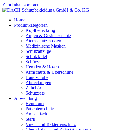
Zum Inhalt springen
Home
Produktkategorien
Kopfbedeckung
Augen & Gesichtsschutz
Atemschutzmasken
Medizinische Masken
Schutzanzüge
Schutzkittel
Schürzen
Hemden & Hosen
Armschutz & Überschuhe
Handschuhe
Abdeckungen
Zubehör
Schutzsets
Anwendung
Reinraum
Patientenschutz
Antistatisch
Steril
Viren- und Bakterienschutz
Chemikalien- und Zytostatikaschutz