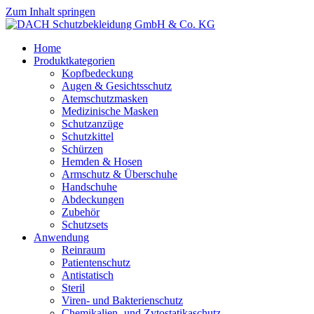
Zum Inhalt springen
Home
Produktkategorien
Kopfbedeckung
Augen & Gesichtsschutz
Atemschutzmasken
Medizinische Masken
Schutzanzüge
Schutzkittel
Schürzen
Hemden & Hosen
Armschutz & Überschuhe
Handschuhe
Abdeckungen
Zubehör
Schutzsets
Anwendung
Reinraum
Patientenschutz
Antistatisch
Steril
Viren- und Bakterienschutz
Chemikalien- und Zytostatikaschutz