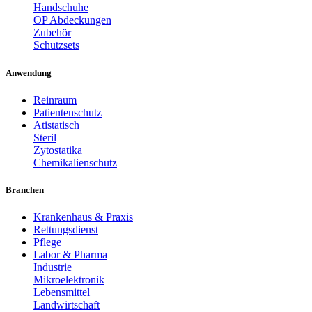
Handschuhe
OP Abdeckungen
Zubehör
Schutzsets
Anwendung
Reinraum
Patientenschutz
Atistatisch
Steril
Zytostatika
Chemikalienschutz
Branchen
Krankenhaus & Praxis
Rettungsdienst
Pflege
Labor & Pharma
Industrie
Mikroelektronik
Lebensmittel
Landwirtschaft