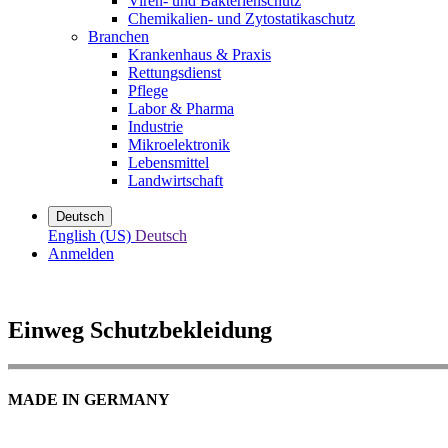
Viren- und Bakterienschutz
Chemikalien- und Zytostatikaschutz
Branchen
Krankenhaus & Praxis
Rettungsdienst
Pflege
Labor & Pharma
Industrie
Mikroelektronik
Lebensmittel
Landwirtschaft
Deutsch
English (US)
Deutsch
Anmelden
Einweg Schutzbekleidung
MADE IN GERMANY