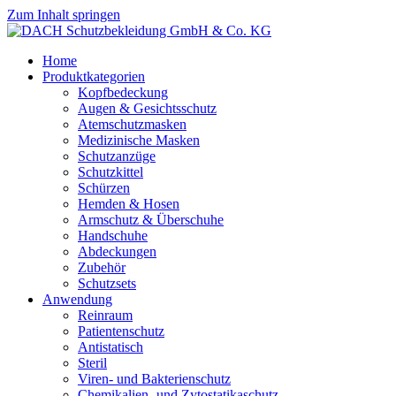
Zum Inhalt springen
Home
Produktkategorien
Kopfbedeckung
Augen & Gesichtsschutz
Atemschutzmasken
Medizinische Masken
Schutzanzüge
Schutzkittel
Schürzen
Hemden & Hosen
Armschutz & Überschuhe
Handschuhe
Abdeckungen
Zubehör
Schutzsets
Anwendung
Reinraum
Patientenschutz
Antistatisch
Steril
Viren- und Bakterienschutz
Chemikalien- und Zytostatikaschutz