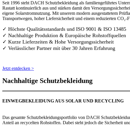
Seit 1996 steht DACH Schutzbekleidung als familiengeführtes Untern
Rastatt kontinuierlich aus und stärken damit den Versorgungssicherh
eigene Solarstromnutzung. Mit unserem modern ausgestattetem Prüflab
Transportwegen, hoher Liefersicherheit und einem reduzierten CO₂-
✓ Höchste Qualitätsstandards und ISO 9001 & ISO 13485
✓ Nachhaltige Produktion & Europäische Rohstoffquellen
✓ Kurze Lieferzeiten & Hohe Versorgungssicherheit
✓ Verlässlicher Partner mit über 30 Jahren Erfahrung
Jetzt entdecken >
Nachhaltige Schutzbekleidung
EINWEGBEKLEIDUNG AUS SOLAR UND RECYCLING
Das gesamte Schutzbekleidungsportfolio von DACH Schutzbekleidung w
Anteil an recycelten Rohstoffen. Dabei steht jedoch die Sicherheit un