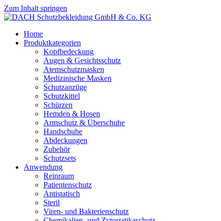
Zum Inhalt springen
Home
Produktkategorien
Kopfbedeckung
Augen & Gesichtsschutz
Atemschutzmasken
Medizinische Masken
Schutzanzüge
Schutzkittel
Schürzen
Hemden & Hosen
Armschutz & Überschuhe
Handschuhe
Abdeckungen
Zubehör
Schutzsets
Anwendung
Reinraum
Patientenschutz
Antistatisch
Steril
Viren- und Bakterienschutz
Chemikalien- und Zytostatikaschutz