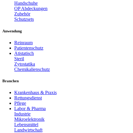
Handschuhe
OP Abdeckungen
Zubehör
Schutzsets
Anwendung
Reinraum
Patientenschutz
Atistatisch
Steril
Zytostatika
Chemikalienschutz
Branchen
Krankenhaus & Praxis
Rettungsdienst
Pflege
Labor & Pharma
Industrie
Mikroelektronik
Lebensmittel
Landwirtschaft