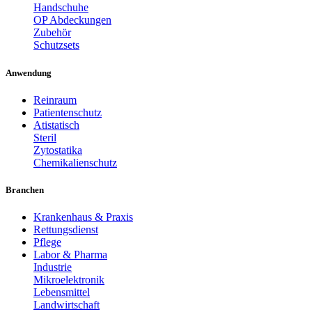
Handschuhe
OP Abdeckungen
Zubehör
Schutzsets
Anwendung
Reinraum
Patientenschutz
Atistatisch
Steril
Zytostatika
Chemikalienschutz
Branchen
Krankenhaus & Praxis
Rettungsdienst
Pflege
Labor & Pharma
Industrie
Mikroelektronik
Lebensmittel
Landwirtschaft