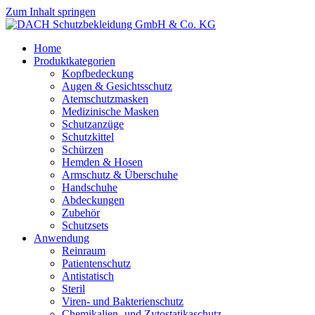
Zum Inhalt springen
Home
Produktkategorien
Kopfbedeckung
Augen & Gesichtsschutz
Atemschutzmasken
Medizinische Masken
Schutzanzüge
Schutzkittel
Schürzen
Hemden & Hosen
Armschutz & Überschuhe
Handschuhe
Abdeckungen
Zubehör
Schutzsets
Anwendung
Reinraum
Patientenschutz
Antistatisch
Steril
Viren- und Bakterienschutz
Chemikalien- und Zytostatikaschutz