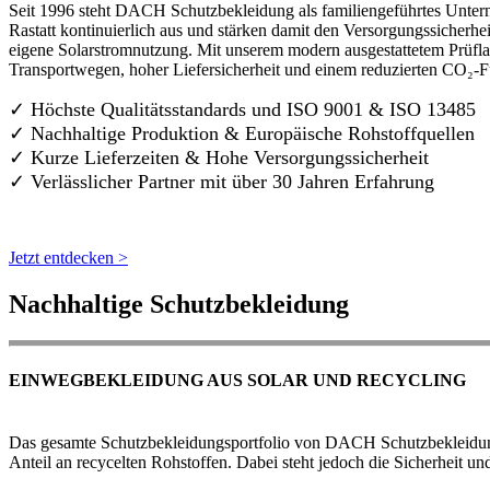
Seit 1996 steht DACH Schutzbekleidung als familiengeführtes Untern
Rastatt kontinuierlich aus und stärken damit den Versorgungssicherh
eigene Solarstromnutzung. Mit unserem modern ausgestattetem Prüflab
Transportwegen, hoher Liefersicherheit und einem reduzierten CO₂-
✓ Höchste Qualitätsstandards und ISO 9001 & ISO 13485
✓ Nachhaltige Produktion & Europäische Rohstoffquellen
✓ Kurze Lieferzeiten & Hohe Versorgungssicherheit
✓ Verlässlicher Partner mit über 30 Jahren Erfahrung
Jetzt entdecken >
Nachhaltige Schutzbekleidung
EINWEGBEKLEIDUNG AUS SOLAR UND RECYCLING
Das gesamte Schutzbekleidungsportfolio von DACH Schutzbekleidung w
Anteil an recycelten Rohstoffen. Dabei steht jedoch die Sicherheit un