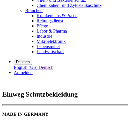
Viren- und Bakterienschutz
Chemikalien- und Zytostatikaschutz
Branchen
Krankenhaus & Praxis
Rettungsdienst
Pflege
Labor & Pharma
Industrie
Mikroelektronik
Lebensmittel
Landwirtschaft
Deutsch
English (US)
Deutsch
Anmelden
Einweg Schutzbekleidung
MADE IN GERMANY