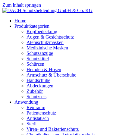
Zum Inhalt springen
Home
Produktkategorien
Kopfbedeckung
Augen & Gesichtsschutz
Atemschutzmasken
Medizinische Masken
Schutzanzüge
Schutzkittel
Schürzen
Hemden & Hosen
Armschutz & Überschuhe
Handschuhe
Abdeckungen
Zubehör
Schutzsets
Anwendung
Reinraum
Patientenschutz
Antistatisch
Steril
Viren- und Bakterienschutz
Chemikalien- und Zytostatikaschutz