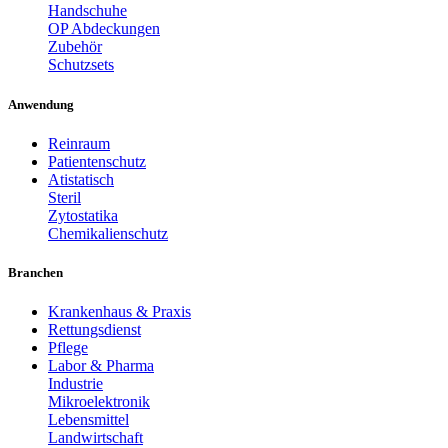
Handschuhe
OP Abdeckungen
Zubehör
Schutzsets
Anwendung
Reinraum
Patientenschutz
Atistatisch
Steril
Zytostatika
Chemikalienschutz
Branchen
Krankenhaus & Praxis
Rettungsdienst
Pflege
Labor & Pharma
Industrie
Mikroelektronik
Lebensmittel
Landwirtschaft