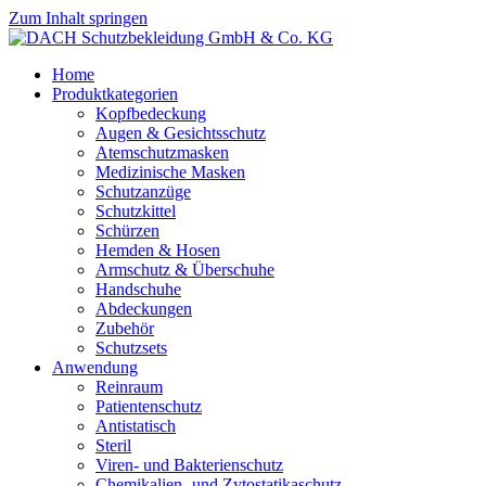
Zum Inhalt springen
Home
Produktkategorien
Kopfbedeckung
Augen & Gesichtsschutz
Atemschutzmasken
Medizinische Masken
Schutzanzüge
Schutzkittel
Schürzen
Hemden & Hosen
Armschutz & Überschuhe
Handschuhe
Abdeckungen
Zubehör
Schutzsets
Anwendung
Reinraum
Patientenschutz
Antistatisch
Steril
Viren- und Bakterienschutz
Chemikalien- und Zytostatikaschutz