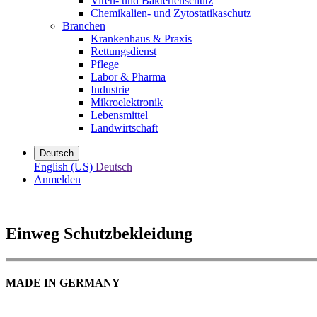
Viren- und Bakterienschutz
Chemikalien- und Zytostatikaschutz
Branchen
Krankenhaus & Praxis
Rettungsdienst
Pflege
Labor & Pharma
Industrie
Mikroelektronik
Lebensmittel
Landwirtschaft
Deutsch
English (US)
Deutsch
Anmelden
Einweg Schutzbekleidung
MADE IN GERMANY