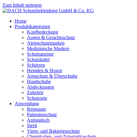
Zum Inhalt springen
Home
Produktkategorien
Kopfbedeckung
Augen & Gesichtsschutz
Atemschutzmasken
Medizinische Masken
Schutzanzüge
Schutzkittel
Schürzen
Hemden & Hosen
Armschutz & Überschuhe
Handschuhe
Abdeckungen
Zubehör
Schutzsets
Anwendung
Reinraum
Patientenschutz
Antistatisch
Steril
Viren- und Bakterienschutz
Chemikalien- und Zytostatikaschutz