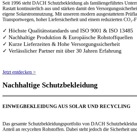
Seit 1996 steht DACH Schutzbekleidung als familiengeführtes Untern
Rastatt kontinuierlich aus und stärken damit den Versorgungssicherh
eigene Solarstromnutzung. Mit unserem modern ausgestattetem Prüflab
Transportwegen, hoher Liefersicherheit und einem reduzierten CO₂-
✓ Höchste Qualitätsstandards und ISO 9001 & ISO 13485
✓ Nachhaltige Produktion & Europäische Rohstoffquellen
✓ Kurze Lieferzeiten & Hohe Versorgungssicherheit
✓ Verlässlicher Partner mit über 30 Jahren Erfahrung
Jetzt entdecken >
Nachhaltige Schutzbekleidung
EINWEGBEKLEIDUNG AUS SOLAR UND RECYCLING
Das gesamte Schutzbekleidungsportfolio von DACH Schutzbekleidung w
Anteil an recycelten Rohstoffen. Dabei steht jedoch die Sicherheit un