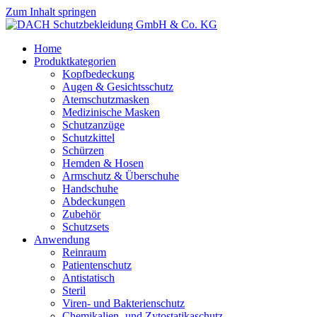
Zum Inhalt springen
Home
Produktkategorien
Kopfbedeckung
Augen & Gesichtsschutz
Atemschutzmasken
Medizinische Masken
Schutzanzüge
Schutzkittel
Schürzen
Hemden & Hosen
Armschutz & Überschuhe
Handschuhe
Abdeckungen
Zubehör
Schutzsets
Anwendung
Reinraum
Patientenschutz
Antistatisch
Steril
Viren- und Bakterienschutz
Chemikalien- und Zytostatikaschutz