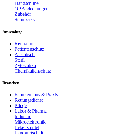
Handschuhe
OP Abdeckungen
Zubehör
Schutzsets
Anwendung
Reinraum
Patientenschutz
Atistatisch
Steril
Zytostatika
Chemikalienschutz
Branchen
Krankenhaus & Praxis
Rettungsdienst
Pflege
Labor & Pharma
Industrie
Mikroelektronik
Lebensmittel
Landwirtschaft