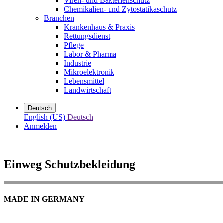
Viren- und Bakterienschutz
Chemikalien- und Zytostatikaschutz
Branchen
Krankenhaus & Praxis
Rettungsdienst
Pflege
Labor & Pharma
Industrie
Mikroelektronik
Lebensmittel
Landwirtschaft
Deutsch
English (US)
Deutsch
Anmelden
Einweg Schutzbekleidung
MADE IN GERMANY