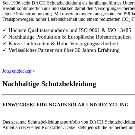
Seit 1996 steht DACH Schutzbekleidung als familiengeführtes Untern
Rastatt kontinuierlich aus und stärken damit den Versorgungssicherh
eigene Solarstromnutzung. Mit unserem modern ausgestattetem Prüflab
Transportwegen, hoher Liefersicherheit und einem reduzierten CO₂-
✓ Höchste Qualitätsstandards und ISO 9001 & ISO 13485
✓ Nachhaltige Produktion & Europäische Rohstoffquellen
✓ Kurze Lieferzeiten & Hohe Versorgungssicherheit
✓ Verlässlicher Partner mit über 30 Jahren Erfahrung
Jetzt entdecken >
Nachhaltige Schutzbekleidung
EINWEGBEKLEIDUNG AUS SOLAR UND RECYCLING
Das gesamte Schutzbekleidungsportfolio von DACH Schutzbekleidung w
Anteil an recycelten Rohstoffen. Dabei steht jedoch die Sicherheit un