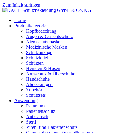
Zum Inhalt springen
Home
Produktkategorien
Kopfbedeckung
Augen & Gesichtsschutz
Atemschutzmasken
Medizinische Masken
Schutzanzüge
Schutzkittel
Schürzen
Hemden & Hosen
Armschutz & Überschuhe
Handschuhe
Abdeckungen
Zubehör
Schutzsets
Anwendung
Reinraum
Patientenschutz
Antistatisch
Steril
Viren- und Bakterienschutz
Chemikalien- und Zytostatikaschutz