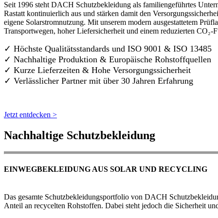
Seit 1996 steht DACH Schutzbekleidung als familiengeführtes Untern
Rastatt kontinuierlich aus und stärken damit den Versorgungssicherh
eigene Solarstromnutzung. Mit unserem modern ausgestattetem Prüflab
Transportwegen, hoher Liefersicherheit und einem reduzierten CO₂-
✓ Höchste Qualitätsstandards und ISO 9001 & ISO 13485
✓ Nachhaltige Produktion & Europäische Rohstoffquellen
✓ Kurze Lieferzeiten & Hohe Versorgungssicherheit
✓ Verlässlicher Partner mit über 30 Jahren Erfahrung
Jetzt entdecken >
Nachhaltige Schutzbekleidung
EINWEGBEKLEIDUNG AUS SOLAR UND RECYCLING
Das gesamte Schutzbekleidungsportfolio von DACH Schutzbekleidung w
Anteil an recycelten Rohstoffen. Dabei steht jedoch die Sicherheit un