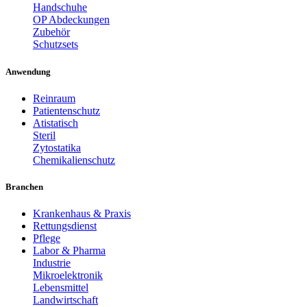
Handschuhe
OP Abdeckungen
Zubehör
Schutzsets
Anwendung
Reinraum
Patientenschutz
Atistatisch
Steril
Zytostatika
Chemikalienschutz
Branchen
Krankenhaus & Praxis
Rettungsdienst
Pflege
Labor & Pharma
Industrie
Mikroelektronik
Lebensmittel
Landwirtschaft