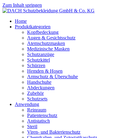
Zum Inhalt springen
Home
Produktkategorien
Kopfbedeckung
Augen & Gesichtsschutz
Atemschutzmasken
Medizinische Masken
Schutzanzüge
Schutzkittel
Schürzen
Hemden & Hosen
Armschutz & Überschuhe
Handschuhe
Abdeckungen
Zubehör
Schutzsets
Anwendung
Reinraum
Patientenschutz
Antistatisch
Steril
Viren- und Bakterienschutz
Chemikalien- und Zytostatikaschutz