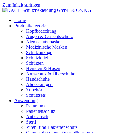
Zum Inhalt springen
Home
Produktkategorien
Kopfbedeckung
Augen & Gesichtsschutz
Atemschutzmasken
Medizinische Masken
Schutzanzüge
Schutzkittel
Schürzen
Hemden & Hosen
Armschutz & Überschuhe
Handschuhe
Abdeckungen
Zubehör
Schutzsets
Anwendung
Reinraum
Patientenschutz
Antistatisch
Steril
Viren- und Bakterienschutz
Chemikalien- und Zytostatikaschutz