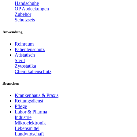
Handschuhe
OP Abdeckungen
Zubehör
Schutzsets
Anwendung
Reinraum
Patientenschutz
Atistatisch
Steril
Zytostatika
Chemikalienschutz
Branchen
Krankenhaus & Praxis
Rettungsdienst
Pflege
Labor & Pharma
Industrie
Mikroelektronik
Lebensmittel
Landwirtschaft