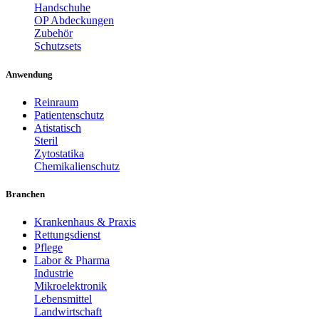
Handschuhe
OP Abdeckungen
Zubehör
Schutzsets
Anwendung
Reinraum
Patientenschutz
Atistatisch
Steril
Zytostatika
Chemikalienschutz
Branchen
Krankenhaus & Praxis
Rettungsdienst
Pflege
Labor & Pharma
Industrie
Mikroelektronik
Lebensmittel
Landwirtschaft