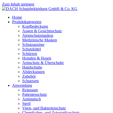
Zum Inhalt springen
Home
Produktkategorien
Kopfbedeckung
Augen & Gesichtsschutz
Atemschutzmasken
Medizinische Masken
Schutzanzüge
Schutzkittel
Schürzen
Hemden & Hosen
Armschutz & Überschuhe
Handschuhe
Abdeckungen
Zubehör
Schutzsets
Anwendung
Reinraum
Patientenschutz
Antistatisch
Steril
Viren- und Bakterienschutz
Chemikalien- und Zytostatikaschutz