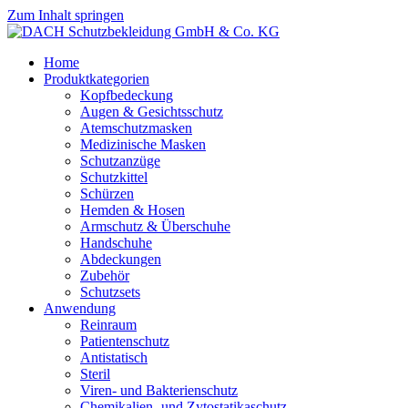
Zum Inhalt springen
Home
Produktkategorien
Kopfbedeckung
Augen & Gesichtsschutz
Atemschutzmasken
Medizinische Masken
Schutzanzüge
Schutzkittel
Schürzen
Hemden & Hosen
Armschutz & Überschuhe
Handschuhe
Abdeckungen
Zubehör
Schutzsets
Anwendung
Reinraum
Patientenschutz
Antistatisch
Steril
Viren- und Bakterienschutz
Chemikalien- und Zytostatikaschutz