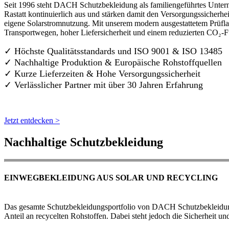
Seit 1996 steht DACH Schutzbekleidung als familiengeführtes Untern
Rastatt kontinuierlich aus und stärken damit den Versorgungssicherh
eigene Solarstromnutzung. Mit unserem modern ausgestattetem Prüflab
Transportwegen, hoher Liefersicherheit und einem reduzierten CO₂-
✓ Höchste Qualitätsstandards und ISO 9001 & ISO 13485
✓ Nachhaltige Produktion & Europäische Rohstoffquellen
✓ Kurze Lieferzeiten & Hohe Versorgungssicherheit
✓ Verlässlicher Partner mit über 30 Jahren Erfahrung
Jetzt entdecken >
Nachhaltige Schutzbekleidung
EINWEGBEKLEIDUNG AUS SOLAR UND RECYCLING
Das gesamte Schutzbekleidungsportfolio von DACH Schutzbekleidung w
Anteil an recycelten Rohstoffen. Dabei steht jedoch die Sicherheit un