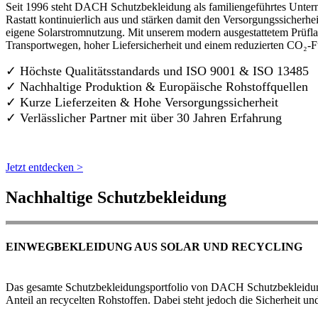
Seit 1996 steht DACH Schutzbekleidung als familiengeführtes Untern
Rastatt kontinuierlich aus und stärken damit den Versorgungssicherh
eigene Solarstromnutzung. Mit unserem modern ausgestattetem Prüflab
Transportwegen, hoher Liefersicherheit und einem reduzierten CO₂-
✓ Höchste Qualitätsstandards und ISO 9001 & ISO 13485
✓ Nachhaltige Produktion & Europäische Rohstoffquellen
✓ Kurze Lieferzeiten & Hohe Versorgungssicherheit
✓ Verlässlicher Partner mit über 30 Jahren Erfahrung
Jetzt entdecken >
Nachhaltige Schutzbekleidung
EINWEGBEKLEIDUNG AUS SOLAR UND RECYCLING
Das gesamte Schutzbekleidungsportfolio von DACH Schutzbekleidung w
Anteil an recycelten Rohstoffen. Dabei steht jedoch die Sicherheit un