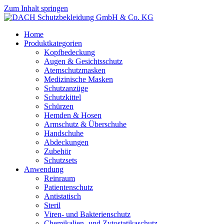
Zum Inhalt springen
Home
Produktkategorien
Kopfbedeckung
Augen & Gesichtsschutz
Atemschutzmasken
Medizinische Masken
Schutzanzüge
Schutzkittel
Schürzen
Hemden & Hosen
Armschutz & Überschuhe
Handschuhe
Abdeckungen
Zubehör
Schutzsets
Anwendung
Reinraum
Patientenschutz
Antistatisch
Steril
Viren- und Bakterienschutz
Chemikalien- und Zytostatikaschutz