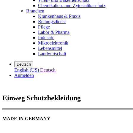
Viren- und Bakterienschutz
Chemikalien- und Zytostatikaschutz
Branchen
Krankenhaus & Praxis
Rettungsdienst
Pflege
Labor & Pharma
Industrie
Mikroelektronik
Lebensmittel
Landwirtschaft
Deutsch
English (US)
Deutsch
Anmelden
Einweg Schutzbekleidung
MADE IN GERMANY