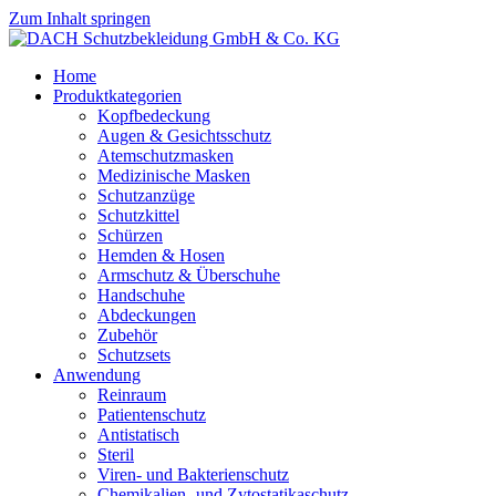
Zum Inhalt springen
Home
Produktkategorien
Kopfbedeckung
Augen & Gesichtsschutz
Atemschutzmasken
Medizinische Masken
Schutzanzüge
Schutzkittel
Schürzen
Hemden & Hosen
Armschutz & Überschuhe
Handschuhe
Abdeckungen
Zubehör
Schutzsets
Anwendung
Reinraum
Patientenschutz
Antistatisch
Steril
Viren- und Bakterienschutz
Chemikalien- und Zytostatikaschutz