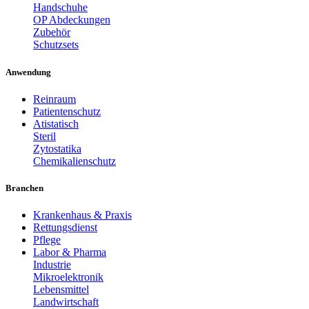
Handschuhe
OP Abdeckungen
Zubehör
Schutzsets
Anwendung
Reinraum
Patientenschutz
Atistatisch
Steril
Zytostatika
Chemikalienschutz
Branchen
Krankenhaus & Praxis
Rettungsdienst
Pflege
Labor & Pharma
Industrie
Mikroelektronik
Lebensmittel
Landwirtschaft