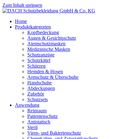
Zum Inhalt springen
Home
Produktkategorien
Kopfbedeckung
Augen & Gesichtsschutz
Atemschutzmasken
Medizinische Masken
Schutzanzüge
Schutzkittel
Schürzen
Hemden & Hosen
Armschutz & Überschuhe
Handschuhe
Abdeckungen
Zubehör
Schutzsets
Anwendung
Reinraum
Patientenschutz
Antistatisch
Steril
Viren- und Bakterienschutz
Chemikalien- und Zytostatikaschutz