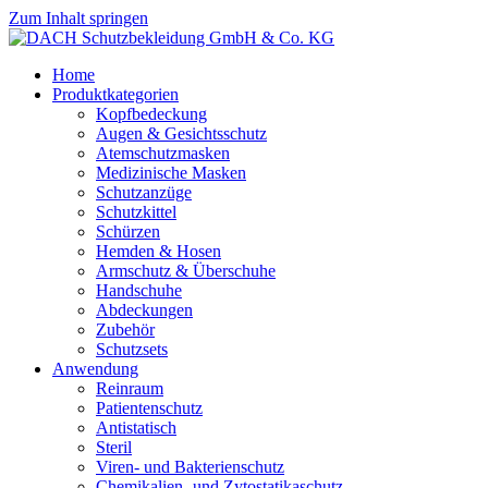
Zum Inhalt springen
Home
Produktkategorien
Kopfbedeckung
Augen & Gesichtsschutz
Atemschutzmasken
Medizinische Masken
Schutzanzüge
Schutzkittel
Schürzen
Hemden & Hosen
Armschutz & Überschuhe
Handschuhe
Abdeckungen
Zubehör
Schutzsets
Anwendung
Reinraum
Patientenschutz
Antistatisch
Steril
Viren- und Bakterienschutz
Chemikalien- und Zytostatikaschutz