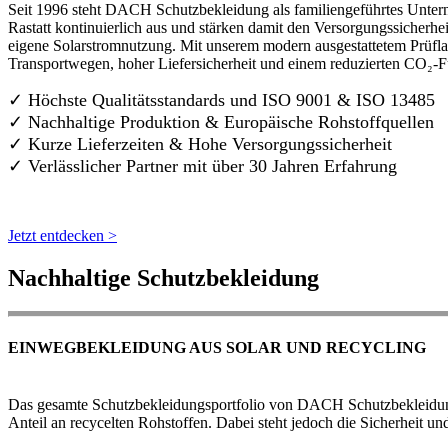
Seit 1996 steht DACH Schutzbekleidung als familiengeführtes Untern
Rastatt kontinuierlich aus und stärken damit den Versorgungssicherh
eigene Solarstromnutzung. Mit unserem modern ausgestattetem Prüflab
Transportwegen, hoher Liefersicherheit und einem reduzierten CO₂-
✓ Höchste Qualitätsstandards und ISO 9001 & ISO 13485
✓ Nachhaltige Produktion & Europäische Rohstoffquellen
✓ Kurze Lieferzeiten & Hohe Versorgungssicherheit
✓ Verlässlicher Partner mit über 30 Jahren Erfahrung
Jetzt entdecken >
Nachhaltige Schutzbekleidung
EINWEGBEKLEIDUNG AUS SOLAR UND RECYCLING
Das gesamte Schutzbekleidungsportfolio von DACH Schutzbekleidung w
Anteil an recycelten Rohstoffen. Dabei steht jedoch die Sicherheit un