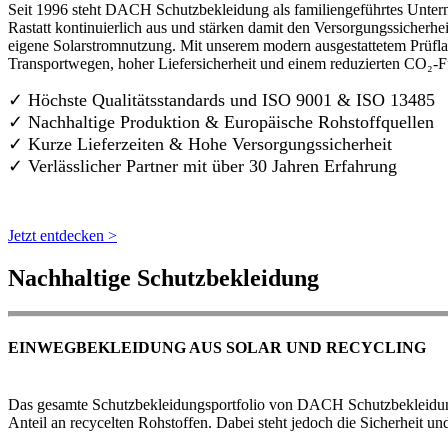
Seit 1996 steht DACH Schutzbekleidung als familiengeführtes Untern
Rastatt kontinuierlich aus und stärken damit den Versorgungssicherh
eigene Solarstromnutzung. Mit unserem modern ausgestattetem Prüflab
Transportwegen, hoher Liefersicherheit und einem reduzierten CO₂-
✓ Höchste Qualitätsstandards und ISO 9001 & ISO 13485
✓ Nachhaltige Produktion & Europäische Rohstoffquellen
✓ Kurze Lieferzeiten & Hohe Versorgungssicherheit
✓ Verlässlicher Partner mit über 30 Jahren Erfahrung
Jetzt entdecken >
Nachhaltige Schutzbekleidung
EINWEGBEKLEIDUNG AUS SOLAR UND RECYCLING
Das gesamte Schutzbekleidungsportfolio von DACH Schutzbekleidung w
Anteil an recycelten Rohstoffen. Dabei steht jedoch die Sicherheit un