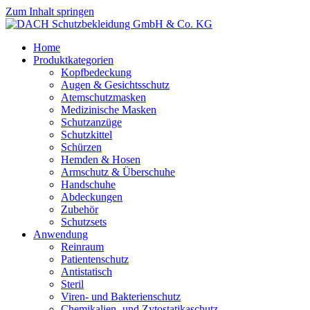
Zum Inhalt springen
Home
Produktkategorien
Kopfbedeckung
Augen & Gesichtsschutz
Atemschutzmasken
Medizinische Masken
Schutzanzüge
Schutzkittel
Schürzen
Hemden & Hosen
Armschutz & Überschuhe
Handschuhe
Abdeckungen
Zubehör
Schutzsets
Anwendung
Reinraum
Patientenschutz
Antistatisch
Steril
Viren- und Bakterienschutz
Chemikalien- und Zytostatikaschutz