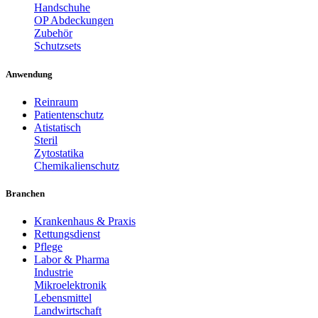
Handschuhe
OP Abdeckungen
Zubehör
Schutzsets
Anwendung
Reinraum
Patientenschutz
Atistatisch
Steril
Zytostatika
Chemikalienschutz
Branchen
Krankenhaus & Praxis
Rettungsdienst
Pflege
Labor & Pharma
Industrie
Mikroelektronik
Lebensmittel
Landwirtschaft