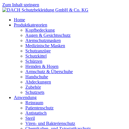
Zum Inhalt springen
Home
Produktkategorien
Kopfbedeckung
Augen & Gesichtsschutz
Atemschutzmasken
Medizinische Masken
Schutzanzüge
Schutzkittel
Schürzen
Hemden & Hosen
Armschutz & Überschuhe
Handschuhe
Abdeckungen
Zubehör
Schutzsets
Anwendung
Reinraum
Patientenschutz
Antistatisch
Steril
Viren- und Bakterienschutz
Chemikalien- und Zytostatikaschutz