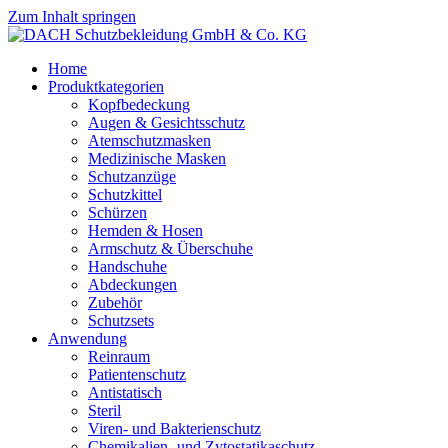
Zum Inhalt springen
Home
Produktkategorien
Kopfbedeckung
Augen & Gesichtsschutz
Atemschutzmasken
Medizinische Masken
Schutzanzüge
Schutzkittel
Schürzen
Hemden & Hosen
Armschutz & Überschuhe
Handschuhe
Abdeckungen
Zubehör
Schutzsets
Anwendung
Reinraum
Patientenschutz
Antistatisch
Steril
Viren- und Bakterienschutz
Chemikalien- und Zytostatikaschutz