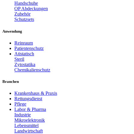
Handschuhe
OP Abdeckungen
Zubehör
Schutzsets
Anwendung
Reinraum
Patientenschutz
Atistatisch
Steril
Zytostatika
Chemikalienschutz
Branchen
Krankenhaus & Praxis
Rettungsdienst
Pflege
Labor & Pharma
Industrie
Mikroelektronik
Lebensmittel
Landwirtschaft