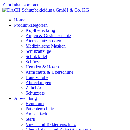
Zum Inhalt springen
Home
Produktkategorien
Kopfbedeckung
Augen & Gesichtsschutz
Atemschutzmasken
Medizinische Masken
Schutzanzüge
Schutzkittel
Schürzen
Hemden & Hosen
Armschutz & Überschuhe
Handschuhe
Abdeckungen
Zubehör
Schutzsets
Anwendung
Reinraum
Patientenschutz
Antistatisch
Steril
Viren- und Bakterienschutz
Chemikalien- und Zytostatikaschutz