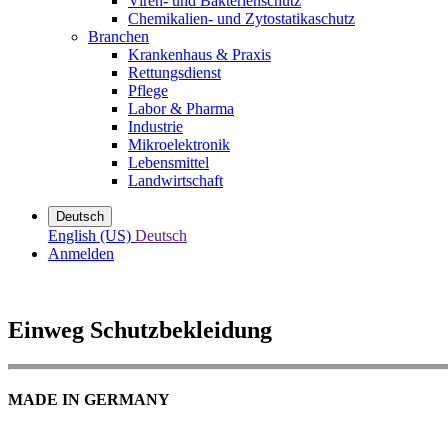
Viren- und Bakterienschutz
Chemikalien- und Zytostatikaschutz
Branchen
Krankenhaus & Praxis
Rettungsdienst
Pflege
Labor & Pharma
Industrie
Mikroelektronik
Lebensmittel
Landwirtschaft
Deutsch
English (US)
Deutsch
Anmelden
Einweg Schutzbekleidung
MADE IN GERMANY