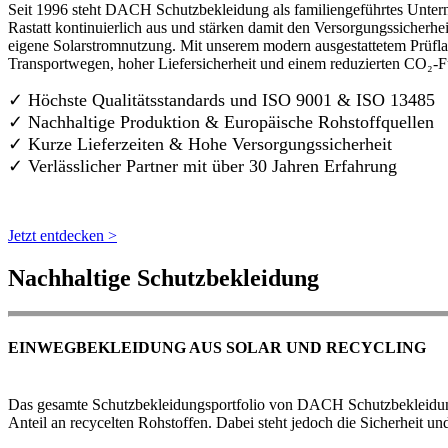
Seit 1996 steht DACH Schutzbekleidung als familiengeführtes Untern
Rastatt kontinuierlich aus und stärken damit den Versorgungssicherh
eigene Solarstromnutzung. Mit unserem modern ausgestattetem Prüflab
Transportwegen, hoher Liefersicherheit und einem reduzierten CO₂-
✓ Höchste Qualitätsstandards und ISO 9001 & ISO 13485
✓ Nachhaltige Produktion & Europäische Rohstoffquellen
✓ Kurze Lieferzeiten & Hohe Versorgungssicherheit
✓ Verlässlicher Partner mit über 30 Jahren Erfahrung
Jetzt entdecken >
Nachhaltige Schutzbekleidung
EINWEGBEKLEIDUNG AUS SOLAR UND RECYCLING
Das gesamte Schutzbekleidungsportfolio von DACH Schutzbekleidung w
Anteil an recycelten Rohstoffen. Dabei steht jedoch die Sicherheit un