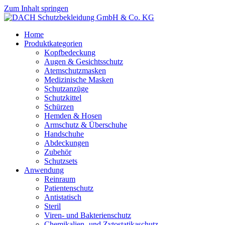
Zum Inhalt springen
Home
Produktkategorien
Kopfbedeckung
Augen & Gesichtsschutz
Atemschutzmasken
Medizinische Masken
Schutzanzüge
Schutzkittel
Schürzen
Hemden & Hosen
Armschutz & Überschuhe
Handschuhe
Abdeckungen
Zubehör
Schutzsets
Anwendung
Reinraum
Patientenschutz
Antistatisch
Steril
Viren- und Bakterienschutz
Chemikalien- und Zytostatikaschutz