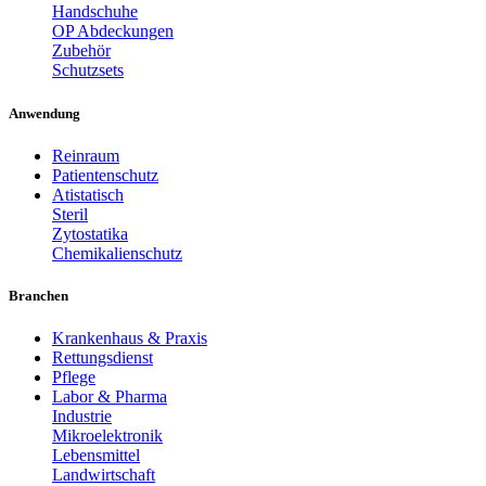
Handschuhe
OP Abdeckungen
Zubehör
Schutzsets
Anwendung
Reinraum
Patientenschutz
Atistatisch
Steril
Zytostatika
Chemikalienschutz
Branchen
Krankenhaus & Praxis
Rettungsdienst
Pflege
Labor & Pharma
Industrie
Mikroelektronik
Lebensmittel
Landwirtschaft